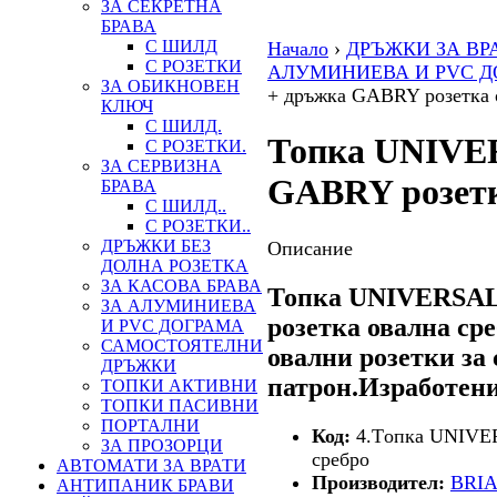
ЗА СЕКРЕТНА
БРАВА
С ШИЛД
Начало
›
ДРЪЖКИ ЗА ВР
С РОЗЕТКИ
АЛУМИНИЕВА И PVC Д
ЗА ОБИКНОВЕН
+ дръжка GABRY розетка 
КЛЮЧ
С ШИЛД.
Топка UNIVE
С РОЗЕТКИ.
ЗА СЕРВИЗНА
GABRY розетк
БРАВА
С ШИЛД..
С РОЗЕТКИ..
ДРЪЖКИ БЕЗ
Описание
ДОЛНА РОЗЕТКА
ЗА КАСОВА БРАВА
Топка UNIVERSAL
ЗА АЛУМИНИЕВА
розетка овална ср
И PVC ДОГРАМА
САМОСТОЯТЕЛНИ
овални розетки за
ДРЪЖКИ
патрон.Изработени
ТОПКИ АКТИВНИ
ТОПКИ ПАСИВНИ
ПОРТАЛНИ
Код:
4.Tопка UNIV
ЗА ПРОЗОРЦИ
сребро
АВТОМАТИ ЗА ВРАТИ
Производител:
BRIA
АНТИПАНИК БРАВИ