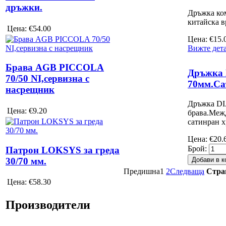
дръжки.
Дръжка ком
китайска в
Цена:
€54.00
Цена:
€15.
Вижте дет
Брава AGB PICCOLA
Дръжка
70/50 NI,сервизна с
70мм.Са
насрещник
Дръжка DI
Цена:
€9.20
брава.Меж
сатинран х
Цена:
€20.
Брой:
Патрон LOKSYS за греда
30/70 мм.
Предишна
1
2
Следваща
Стра
Цена:
€58.30
Производители