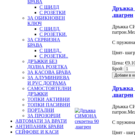
БРАВА
С ШИЛД
Дръжка
С РОЗЕТКИ
,шагрен
ЗА ОБИКНОВЕН
КЛЮЧ
Дръжка СИ
С ШИЛД.
патрон.Ме
С РОЗЕТКИ.
ЗА СЕРВИЗНА
С пружина
БРАВА
С ШИЛД..
Цвят- шагр
С РОЗЕТКИ..
ДРЪЖКИ БЕЗ
Цена:
€9.1
ДОЛНА РОЗЕТКА
Брой:
ЗА КАСОВА БРАВА
ЗА АЛУМИНИЕВА
И PVC ДОГРАМА
Дръжка
САМОСТОЯТЕЛНИ
ДРЪЖКИ
,шагрен
ТОПКИ АКТИВНИ
ТОПКИ ПАСИВНИ
Дръжка СИ
ПОРТАЛНИ
патрон.Ме
ЗА ПРОЗОРЦИ
АВТОМАТИ ЗА ВРАТИ
С пружина
АНТИПАНИК БРАВИ
СЕЙФОВЕ И КАСИ
Цвят - шаг