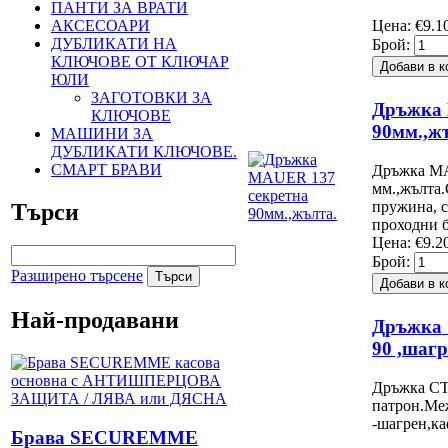
ПАНТИ ЗА ВРАТИ
АКСЕСОАРИ
Цена:
€9.1
ДУБЛИКАТИ НА
Брой:
КЛЮЧОВЕ ОТ КЛЮЧАР
ЮЛИ
ЗАГОТОВКИ ЗА
Дръжка 
КЛЮЧОВЕ
90мм.,ж
МАШИНИ ЗА
ДУБЛИКАТИ КЛЮЧОВЕ.
СМАРТ БРАВИ
Дръжка MA
мм.,жълта.
пружина, 
Търси
проходни б
Цена:
€9.2
Брой:
Разширено търсене
Най-продавани
Дръжка
90 ,шагр
Дръжка СТ
патрон.Ме
-шагрен,ка
Брава SECUREMME