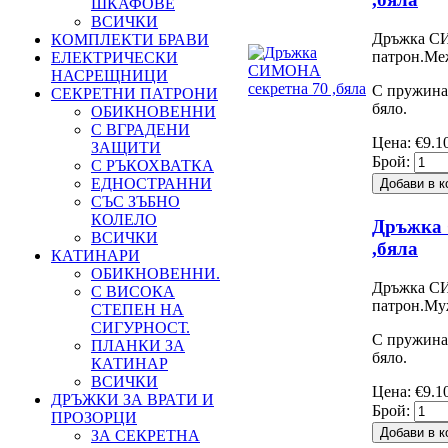
ШКАФОВЕ
ВСИЧКИ
Дръжка СИ
КОМПЛЕКТИ БРАВИ
патрон.Ме
ЕЛЕКТРИЧЕСКИ
НАСРЕЩНИЦИ
С пружина
СЕКРЕТНИ ПАТРОНИ
бяло.
ОБИКНОВЕННИ
С ВГРАДЕНИ
Цена:
€9.1
ЗАЩИТИ
Брой:
С РЪКОХВАТКА
ЕДНОСТРАННИ
СЪС ЗЪБНО
КОЛЕЛО
Дръжка
ВСИЧКИ
,бяла
КАТИНАРИ
ОБИКНОВЕННИ.
Дръжка СИ
С ВИСОКА
патрон.Му
СТЕПЕН НА
СИГУРНОСТ.
С пружина.
ПЛАНКИ ЗА
бяло.
КАТИНАР
ВСИЧКИ
Цена:
€9.1
ДРЪЖКИ ЗА ВРАТИ И
Брой:
ПРОЗОРЦИ
ЗА СЕКРЕТНА