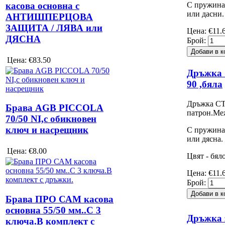
С пружина
касова основна с
или дасни.
АНТИШПЕРЦОВА
ЗАЩИТА / ЛЯВА или
Цена:
€11.
ДЯСНА
Брой:
Цена:
€83.50
Дръжка
90 ,бяла
Дръжка СТ
Брава AGB PICCOLA
патрон.Ме
70/50 NI,с обикновен
ключ и насрещник
С пружина
или дясна.
Цена:
€8.00
Цвят - бяло
Цена:
€11.
Брой:
Брава ПРО САМ касова
основна 55/50 мм..С 3
Дръжка 
ключа.В комплект с