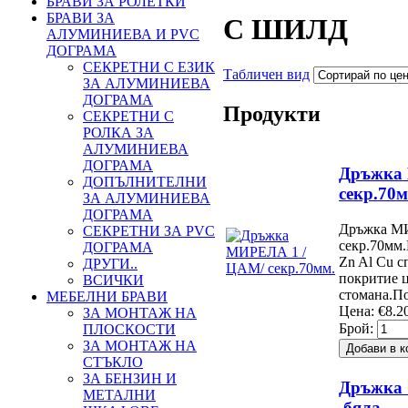
БРАВИ ЗА РОЛЕТКИ
БРАВИ ЗА
С ШИЛД
АЛУМИНИЕВА И PVC
ДОГРАМА
СЕКРЕТНИ С ЕЗИК
Табличен вид
ЗА АЛУМИНИЕВА
ДОГРАМА
Продукти
СЕКРЕТНИ С
РОЛКА ЗА
АЛУМИНИЕВА
ДОГРАМА
Дръжка
ДОПЪЛНИТЕЛНИ
секр.70м
ЗА АЛУМИНИЕВА
ДОГРАМА
Дръжка М
СЕКРЕТНИ ЗА PVC
секр.70мм
ДОГРАМА
Zn Al Cu с
ДРУГИ..
покритие 
ВСИЧКИ
стомана.П
МЕБЕЛНИ БРАВИ
Цена:
€8.2
ЗА МОНТАЖ НА
Брой:
ПЛОСКОСТИ
ЗА МОНТАЖ НА
СТЪКЛО
ЗА БЕНЗИН И
Дръжка
МЕТАЛНИ
,бяла