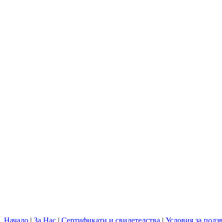
Начало
|
За Нас
|
Сертификати и свидетелства
|
Условия за полз