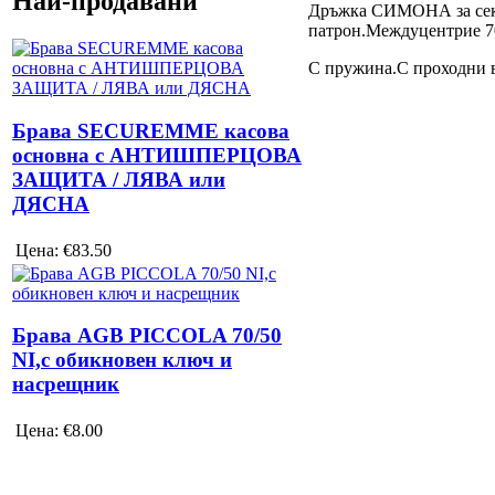
Най-продавани
Дръжка СИМОНА за сек
патрон.Междуцентрие 7
С пружина.С проходни в
Брава SECUREMME касова
основна с АНТИШПЕРЦОВА
ЗАЩИТА / ЛЯВА или
ДЯСНА
Цена:
€83.50
Брава AGB PICCOLA 70/50
NI,с обикновен ключ и
насрещник
Цена:
€8.00