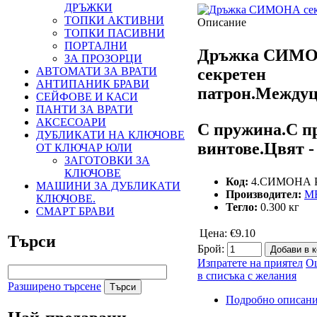
ДРЪЖКИ
ТОПКИ АКТИВНИ
Описание
ТОПКИ ПАСИВНИ
ПОРТАЛНИ
Дръжка СИМО
ЗА ПРОЗОРЦИ
АВТОМАТИ ЗА ВРАТИ
секретен
АНТИПАНИК БРАВИ
патрон.Междуц
СЕЙФОВЕ И КАСИ
ПАНТИ ЗА ВРАТИ
АКСЕСОАРИ
С пружина.С п
ДУБЛИКАТИ НА КЛЮЧОВЕ
винтове.Цвят -
ОТ КЛЮЧАР ЮЛИ
ЗАГОТОВКИ ЗА
КЛЮЧОВЕ
Код:
4.СИМОНА P
МАШИНИ ЗА ДУБЛИКАТИ
Производител:
ME
КЛЮЧОВЕ.
Тегло:
0.300
кг
СМАРТ БРАВИ
Цена:
€9.10
Търси
Брой:
Изпратете на приятел
Оц
в списъка с желания
Разширено търсене
Подробно описан