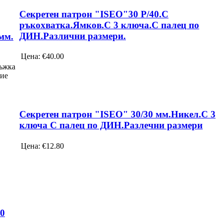
Секретен патрон "ISEO"30 Р/40.С
ръкохватка.Ямков.С 3 ключа.С палец по
ДИН.Различни размери.
мм.
Цена:
€40.00
ъжка
тие
Секретен патрон "ISEO" 30/30 мм.Никел.С 3
ключа С палец по ДИН.Разлечни размери
Цена:
€12.80
90