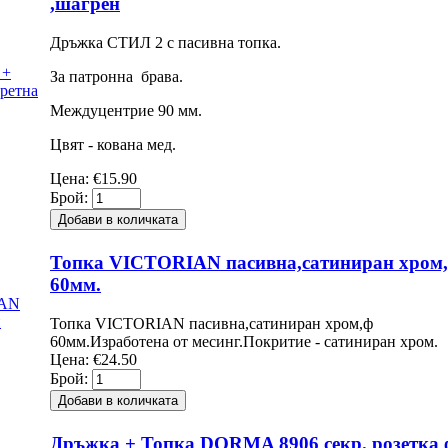
,шагрен
Дръжка СТИЛ 2 с пасивна топка.
За патронна брава.
Междуцентрие 90 мм.
Цвят - кована мед.
Цена:
€15.90
Брой:
Топка VICTORIAN пасивна,сатиниран хром
60мм.
Топка VICTORIAN пасивна,сатиниран хром,ф
60мм.Изработена от месинг.Покритие - сатиниран хром.
Цена:
€24.50
Брой:
Дръжка + Топка DORMA 8906 секр. розетка 