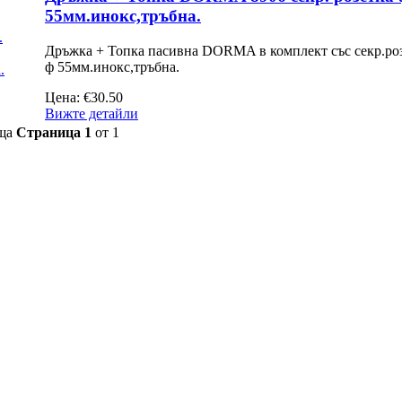
55мм.инокс,тръбна.
Дръжка + Топка пасивна DORMA в комплект със секр.ро
ф 55мм.инокс,тръбна.
Цена:
€30.50
Вижте детайли
ща
Страница 1
от 1