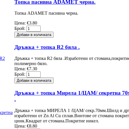
Топка пасивна ADAMET черна.
Топка ADAMET пасивна черна.
Цена:
€3.80
Брой:
Дръжка + топка R2 бяла .
Дръжка + топка R2 бяла .Изработени от стомана,покритие
полимерно бяло.
Цена:
€7.30
Брой:
Дръжка + топка Мирела 1/ЦАМ/ секретна 70
.
Дръжка + топка МИРЕЛА 1 /ЦАМ/ секр.70мм.Шилд и др
изработени от Zn Al Cu сплав.Винтове от стомана покри
цинк.Квадрат от стомана.Покритие никел.
Цена:
€8.80