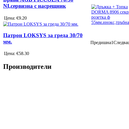
NI,сервизна с насрещник
Цена:
€9.20
Патрон LOKSYS за греда 30/70
мм.
Предишна
1
Следва
Цена:
€58.30
Производители