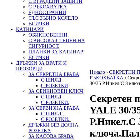
С ВГРАДЕНИ ЗАЩИТИ
С РЪКОХВАТКА
ЕДНОСТРАННИ
СЪС ЗЪБНО КОЛЕЛО
ВСИЧКИ
КАТИНАРИ
ОБИКНОВЕННИ.
С ВИСОКА СТЕПЕН НА
СИГУРНОСТ.
ПЛАНКИ ЗА КАТИНАР
ВСИЧКИ
ДРЪЖКИ ЗА ВРАТИ И
ПРОЗОРЦИ
Начало
›
СЕКРЕТНИ 
ЗА СЕКРЕТНА БРАВА
РЪКОХВАТКА
›
Секр
С ШИЛД
30/35 Р.Никел.С 3 клю
С РОЗЕТКИ
ЗА ОБИКНОВЕН КЛЮЧ
Секретен 
С ШИЛД.
С РОЗЕТКИ.
YALE 30/3
ЗА СЕРВИЗНА БРАВА
С ШИЛД..
Р.Никел.С 
С РОЗЕТКИ..
ДРЪЖКИ БЕЗ ДОЛНА
ключа.Пал
РОЗЕТКА
ЗА КАСОВА БРАВА