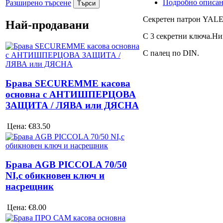
Подробно описа
Разширено търсене
Секретен патрон YALE 
Най-продавани
С 3 секретни ключа.Ни
С палец по DIN.
Брава SECUREMME касова
основна с АНТИШПЕРЦОВА
ЗАЩИТА / ЛЯВА или ДЯСНА
Цена:
€83.50
Брава AGB PICCOLA 70/50
NI,с обикновен ключ и
насрещник
Цена:
€8.00