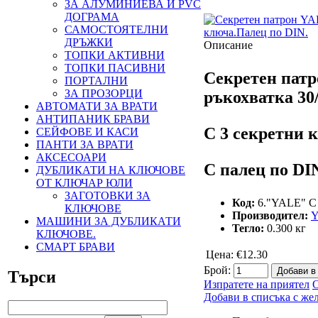
ЗА АЛУМИНИЕВА И PVC
ДОГРАМА
САМОСТОЯТЕЛНИ
ДРЪЖКИ
Описание
ТОПКИ АКТИВНИ
ТОПКИ ПАСИВНИ
Секретен патр
ПОРТАЛНИ
ЗА ПРОЗОРЦИ
ръкохватка 30/
АВТОМАТИ ЗА ВРАТИ
АНТИПАНИК БРАВИ
С 3 секретни 
СЕЙФОВЕ И КАСИ
ПАНТИ ЗА ВРАТИ
АКСЕСОАРИ
С палец по DI
ДУБЛИКАТИ НА КЛЮЧОВЕ
ОТ КЛЮЧАР ЮЛИ
ЗАГОТОВКИ ЗА
Код:
6."YALE" С 
КЛЮЧОВЕ
Производител:
Y
МАШИНИ ЗА ДУБЛИКАТИ
Тегло:
0.300
кг
КЛЮЧОВЕ.
СМАРТ БРАВИ
Цена:
€12.30
Брой:
Търси
Изпратете на приятел
О
Добави в списъка с же