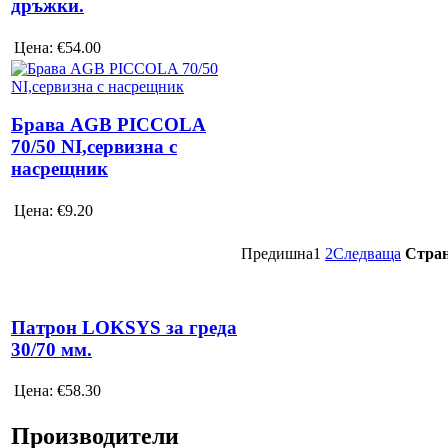
дръжки.
Цена:
€54.00
Брава AGB PICCOLA
70/50 NI,сервизна с
насрещник
Цена:
€9.20
Предишна
1
2
Следваща
Стран
Патрон LOKSYS за греда
30/70 мм.
Цена:
€58.30
Производители