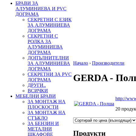
БРАВИ ЗА
АЛУМИНИЕВА И PVC
ДОГРАМА
СЕКРЕТНИ С ЕЗИК
ЗА АЛУМИНИЕВА
ДОГРАМА
СЕКРЕТНИ С
РОЛКА ЗА
АЛУМИНИЕВА
ДОГРАМА
ДОПЪЛНИТЕЛНИ
Начало
›
Производители
ЗА АЛУМИНИЕВА
ДОГРАМА
GERDA - Пол
СЕКРЕТНИ ЗА PVC
ДОГРАМА
ДРУГИ..
ВСИЧКИ
http://www
МЕБЕЛНИ БРАВИ
ЗА МОНТАЖ НА
20 продук
ПЛОСКОСТИ
ЗА МОНТАЖ НА
СТЪКЛО
ЗА БЕНЗИН И
Продукти
МЕТАЛНИ
ШКАФОВЕ